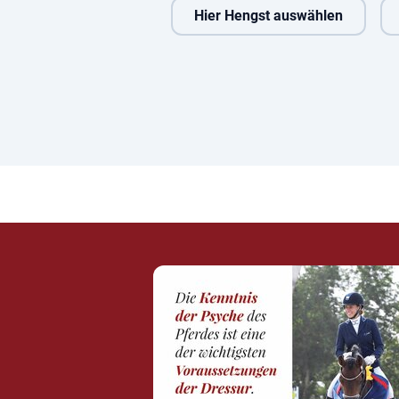
Hier Hengst auswählen
Air
Donkey Amour
Next Temptation
Coma