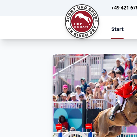
+49 421 67
Start