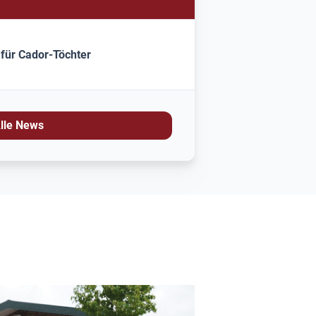
 für Cador-Töchter
lle News