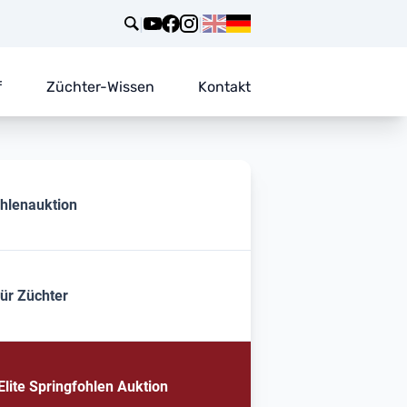
|
|
f
Züchter-Wissen
Kontakt
ohlenauktion
für Züchter
lite Springfohlen Auktion