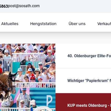
post@sosath.com
5863
Aktuelles
Hengststation
Über uns
Verkau
40. Oldenburger Elite-F
Wichtiger "Papierkram" 
KUP meets Oldenburg - E