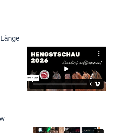
 Länge
ew