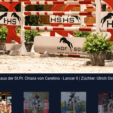
 aus der St.Pr. Chiara von Caretino - Lancer II | Züchter: Ulrich