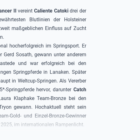
ancer II
vereint
Caliente Catoki
drei der
währtesten Blutlinien der Holsteiner
ltweit maßgeblichen Einfluss auf Zucht
n.
nal hocherfolgreich im Springsport. Er
nter Gerd Sosath, gewann unter anderem
astede und war erfolgreich bei den
ungen Springpferde in Lanaken. Später
haupt in Weltcup-Springen. Als Vererber
5*-Springpferde hervor, darunter
Catch
 Laura Klaphake Team-Bronze bei den
 Tryon gewann. Hochaktuell steht sein
eam-Gold- und Einzel-Bronze-Gewinner
2025, im internationalen Rampenlicht.
währte sich selbst im Sport: Sie war