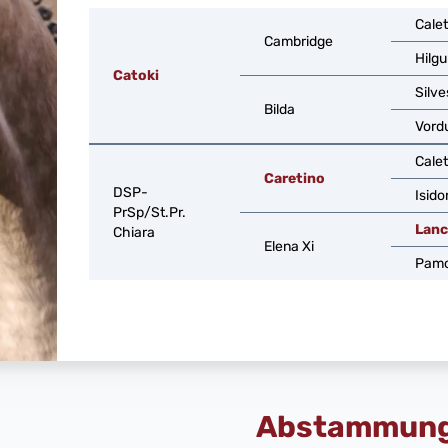
Calet
Cambridge
Hilg
Catoki
Silve
Bilda
Vord
Calet
Caretino
DSP-
Isido
PrSp/St.Pr.
Lance
Chiara
Elena Xi
Pam
Abstammun