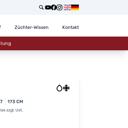
|
|
f
Züchter-Wissen
Kontakt
llung
17
173 CM
se zzgl. Ust.