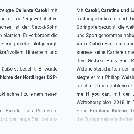
rzeugte
Caliente Catoki
mit
Mit
Catoki
, Caretino und L
ein außergewöhnliches
leistungsstärksten und be
ischen ist der
Catoki
-Sohn
Springpferdezucht, die we
 platziert. Er verkörpert die
und Sport genommen habe
Springpferde: blutgeprägt,
Vater
Catoki
war internatio
 kraftvollem Hinterbein und
startete seine Karriere u
den Großen Preis von R
 äußerst begehrt. Er wurde
Weltmeisterschaften der j
chichte der Nördlinger DSP-
siegte er mit Philipp Weis
brachte
Catoki
zahlreiche 
oki
schnell zu einem neuen
me if you can
, mit der
Weltreiterspielen 2018 in
 Freude. Das Reitgefühl
Sohn
Ermitage Kalone
, T
toki
, der lange Zeit bei uns
der Europameisterschaften 
ielsweise den Großen Preis
Auch die Mutter
Chiara
be