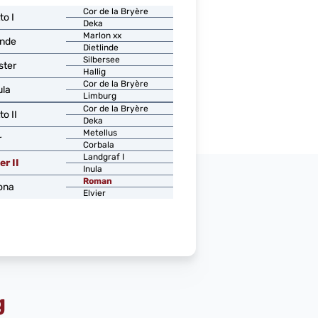
Cor de la Bryère
to I
Deka
Marlon xx
unde
Dietlinde
Silbersee
ster
Hallig
Cor de la Bryère
ula
Limburg
Cor de la Bryère
to II
Deka
Metellus
r
Corbala
Landgraf I
r II
Inula
Roman
ona
Elvier
g