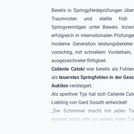
Bereits in Springpferdeprüfungen übe
Traumnoten und stellte früh s
Springvermögen unter Beweis. Inzw
erfolgreich in internationalen Prüfungen
moderne Generation leistungsbereiter 
vorsichtig, mit schnellem Vorderbein,
ausgezeichneter Rittigkeit.
Caliente Catoki
war bereits als Fohlen
als
teuerstes Springfohlen in der Ges
Auktion
versteigert.
Als sportiver Typ hat sich
Caliente Cat
Liebling von Gerd Sosath entwickelt:
„Der Schimmel macht mir jeden Tag
erinnert mich sehr an seinen Vater
Ca
stationiert war und mit dem ich beisp