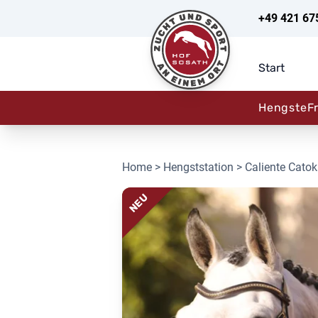
+49 421 67
Start
Hengste
F
Home
>
Hengststation
> Caliente Catok
NEU