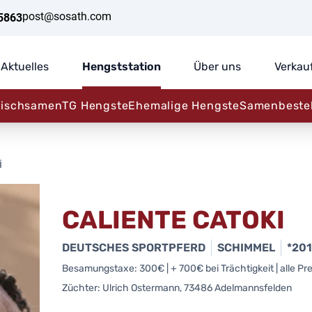
post@sosath.com
5863
Aktuelles
Hengststation
Über uns
Verkau
rischsamen
TG Hengste
Ehemalige Hengste
Samenbeste
i
CALIENTE CATOKI
DEUTSCHES SPORTPFERD
SCHIMMEL
*20
Besamungstaxe: 300€ | + 700€ bei Trächtigkeit | alle Prei
Züchter: Ulrich Ostermann, 73486 Adelmannsfelden