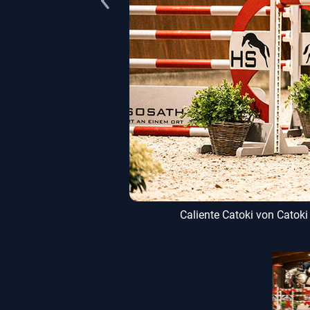
elmannsfelden
Caliente Catoki von Catoki