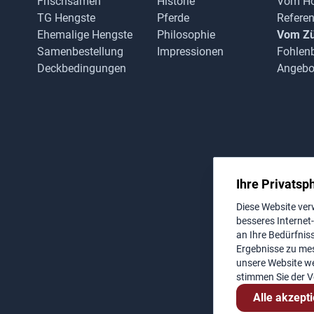
Frischsamen
Historie
Vom Ho
TG Hengste
Pferde
Refere
Ehemalige Hengste
Philosophie
Vom Zü
Samenbestellung
Impressionen
Fohlen
Deckbedingungen
Angebot
Ihre Privatsph
Diese Website ver
besseres Internet
an Ihre Bedürfni
Ergebnisse zu me
unsere Website we
stimmen Sie der 
Alle akzept