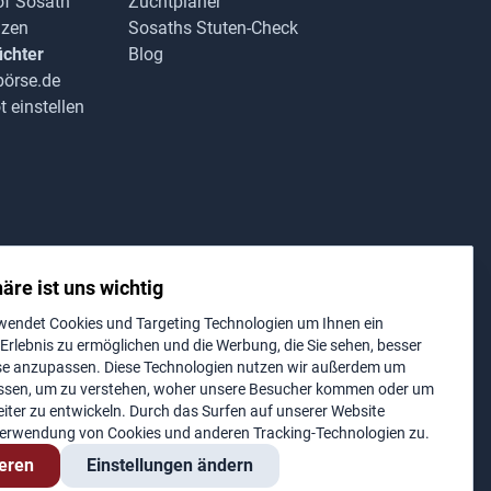
f Sosath
Zuchtplaner
nzen
Sosaths Stuten-Check
chter
Blog
börse.de
 einstellen
äre ist uns wichtig
wendet Cookies und Targeting Technologien um Ihnen ein
-Erlebnis zu ermöglichen und die Werbung, die Sie sehen, besser
sse anzupassen. Diese Technologien nutzen wir außerdem um
ssen, um zu verstehen, woher unsere Besucher kommen oder um
iter zu entwickeln. Durch das Surfen auf unserer Website
Impressum
|
Datenschutz
Verwendung von Cookies und anderen Tracking-Technologien zu.
ieren
Einstellungen ändern