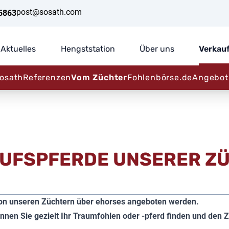
post@sosath.com
5863
Aktuelles
Hengststation
Über uns
Verkau
osath
Referenzen
Vom Züchter
Fohlenbörse.de
Angebot 
UFSPFERDE UNSERER Z
t von unseren Züchtern über ehorses angeboten werden.
nen Sie gezielt Ihr Traumfohlen oder -pferd finden und den Z