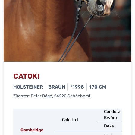
CATOKI
HOLSTEINER
BRAUN
*1998
170 CM
Züchter: Peter Böge, 24220 Schönhorst
Cor de la
Bryère
Caletto I
Deka
Cambridge