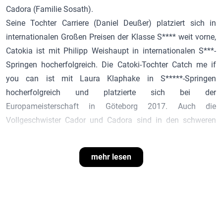
Cadora (Familie Sosath).
Seine Tochter Carriere (Daniel Deußer) platziert sich in
internationalen Großen Preisen der Klasse S**** weit vorne,
Catokia ist mit Philipp Weishaupt in internationalen S***-
Springen hocherfolgreich. Die
Catoki
-Tochter Catch me if
you can ist mit Laura Klaphake in S*****-Springen
hocherfolgreich und platzierte sich bei der
Europameisterschaft in Göteborg 2017. Auch die
Vollgeschwister
Cador
und Cadora sind in den schweren
Klassen erfolgreich.
Aktuell glänzt insbesondere sein Sohn
Ermitage Kalone
,
mehr lesen
dessen bisher größten Erfolge die Mannschafts-
Goldmedaille und Einzel-Bronzemedaille bei der
Europameisterschaft 2025 in A Coruña sind, wo er mit fünf
perfekten Nullrunden begeisterte.
Catoki
stellte bisher über 45 gekörte Hengste, darunter