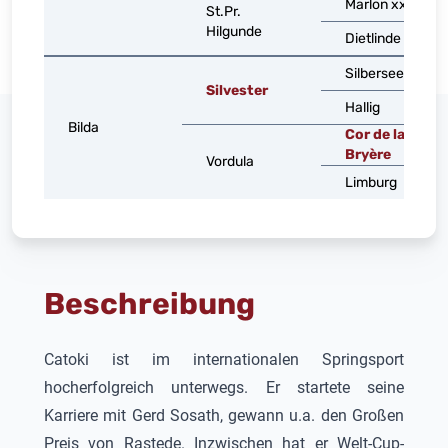
Marlon xx
St.Pr.
Hilgunde
Dietlinde
Silbersee
Silvester
Hallig
Bilda
Cor de la
Bryère
Vordula
Limburg
Beschreibung
Catoki
ist im internationalen Springsport
hocherfolgreich unterwegs. Er startete seine
Karriere mit Gerd Sosath, gewann u.a. den Großen
Preis von Rastede. Inzwischen hat er Welt-Cup-