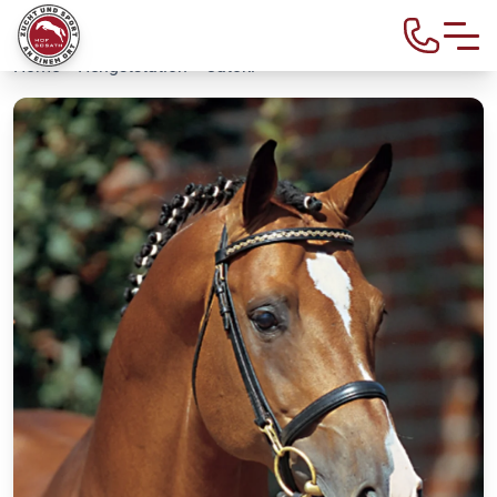
Home
>
Hengststation
> Catoki