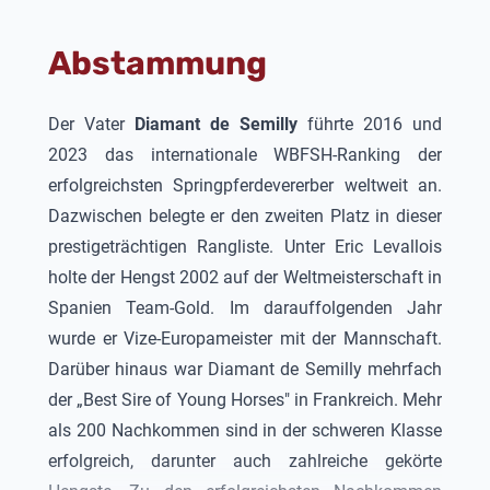
Serienerfolge in Springpferdeprüfungen der
Klassen A und L verbuchen und siegte bei den
Abstammung
Elmloher Reitertagen.
2022 konnte er als Fünfjähriger
Springpferdeprüfungen der Klasse L mit Wertnoten
Der Vater
Diamant de Semilly
führte 2016 und
bis 9,0 gewinnen sowie Reservesiege in seinen
2023 das internationale WBFSH-Ranking der
ersten Springpferdeprüfungen der Klasse M
erfolgreichsten Springpferdevererber weltweit an.
verbuchen. Die Qualifikation zum
Dazwischen belegte er den zweiten Platz in dieser
Bundeschampionat in Mühlen gewann er mit einer
prestigeträchtigen Rangliste. Unter Eric Levallois
8,8. Auf dem Bundeschampionat platzierte er sich
holte der Hengst 2002 auf der Weltmeisterschaft in
im Finale und rangierte auf Platz 4 in der
Spanien Team-Gold. Im darauffolgenden Jahr
Qualifikation. Er ging bei den
wurde er Vize-Europameister mit der Mannschaft.
Weltmeisterschaften
der jungen Springpferde
Darüber hinaus war Diamant de Semilly mehrfach
in Lanaken an den Start
und als Sieger der ersten Prüfung hervor.
der „Best Sire of Young Horses" in Frankreich. Mehr
Als Siebenjähriger konnte
als 200 Nachkommen sind in der schweren Klasse
Diamant de Plaisir II
2024
erfolgreich, darunter auch zahlreiche gekörte
Reservesieger im Hannoveraner