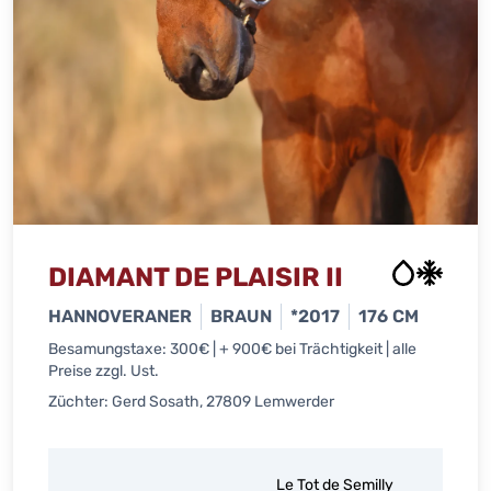
DIAMANT DE PLAISIR II
HANNOVERANER
BRAUN
*2017
176 CM
Besamungstaxe: 300€ | + 900€ bei Trächtigkeit | alle
Preise zzgl. Ust.
Züchter: Gerd Sosath, 27809 Lemwerder
G
Le Tot de Semilly