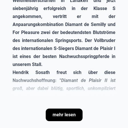
Weltmeisterschaften in Lanaken und jetzt
siebenjährig erfolgreich in der Klasse S
angekommen, vertritt er mit der
Anpaarungskombination Diamant de Semilly und
For Pleasure zwei der bedeutendsten Blutströme
des internationalen Springsports. Der Vollbruder
des internationalen S-Siegers
Diamant de Plaisir
I
ist eines der besten Nachwuchsspringpferde in
unserem Stall.
Hendrik Sosath freut sich über diese
Nachwuchshoffnung: "
Diamant de Plaisir II
ist
groß, aber dabei blütig, sportlich, unkompliziert
und sehr gut zu reiten. Er hat unheimlich viel
Vermögen und spielt nur so mit den
Abmessungen."
mehr lesen
Diamant de Plaisir II
konnte bereits vierjährig