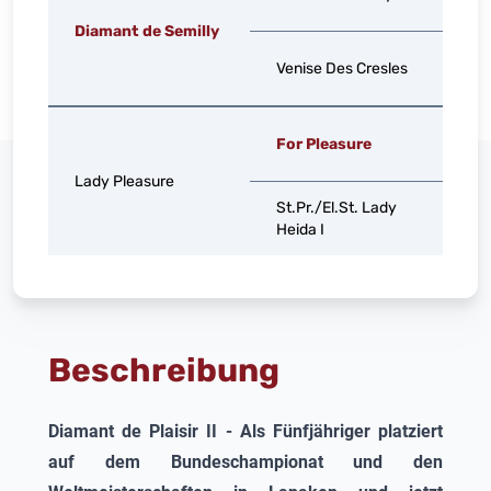
V
Diamant de Semilly
El
Venise Des Cresles
M
Fu
For Pleasure
G
Lady Pleasure
L
St.Pr./El.St. Lady
Heida I
S
Beschreibung
Diamant de Plaisir II
- Als Fünfjähriger platziert
auf dem Bundeschampionat und den