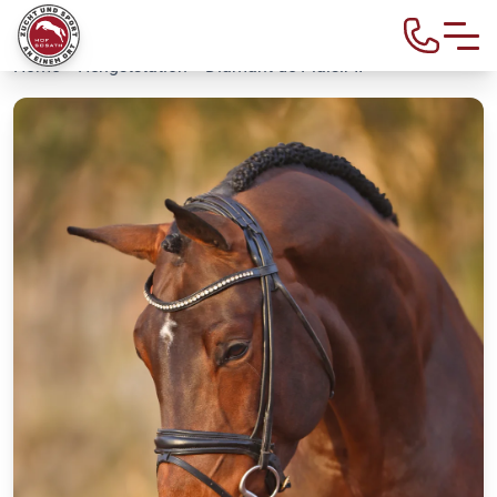
Home
>
Hengststation
> Diamant de Plaisir II