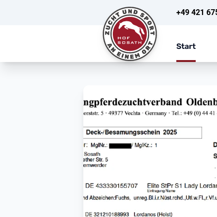
+49 421 67
Start