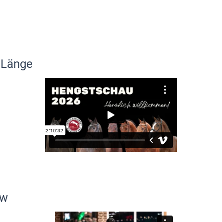
 Länge
ew