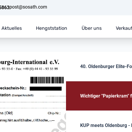
post@sosath.com
5863
Aktuelles
Hengststation
Über uns
Verkau
40. Oldenburger Elite-F
Wichtiger "Papierkram" 
KUP meets Oldenburg - E