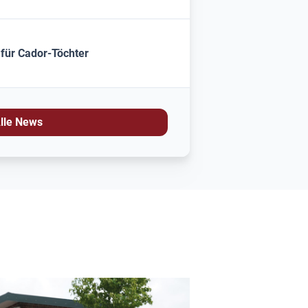
 für Cador-Töchter
lle News