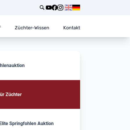
|
|
f
Züchter-Wissen
Kontakt
ohlenauktion
für Züchter
lite Springfohlen Auktion