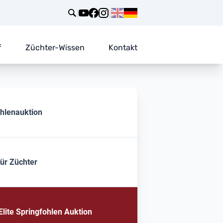
|
|
f
Züchter-Wissen
Kontakt
ohlenauktion
für Züchter
lite Springfohlen Auktion