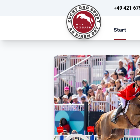
+49 421 67
Start