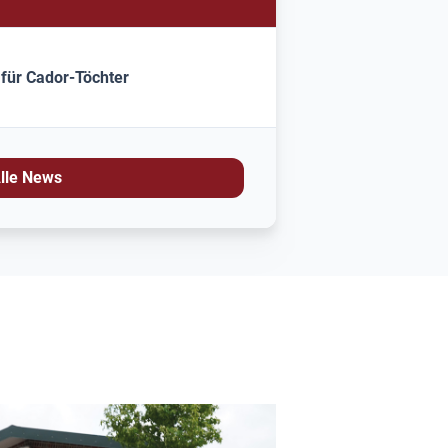
 für Cador-Töchter
lle News