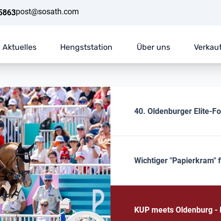
post@sosath.com
5863
Aktuelles
Hengststation
Über uns
Verkau
40. Oldenburger Elite-F
Wichtiger "Papierkram" 
KUP meets Oldenburg - E