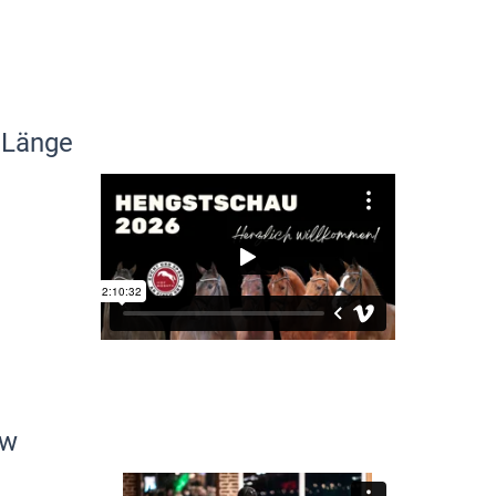
 Länge
ew