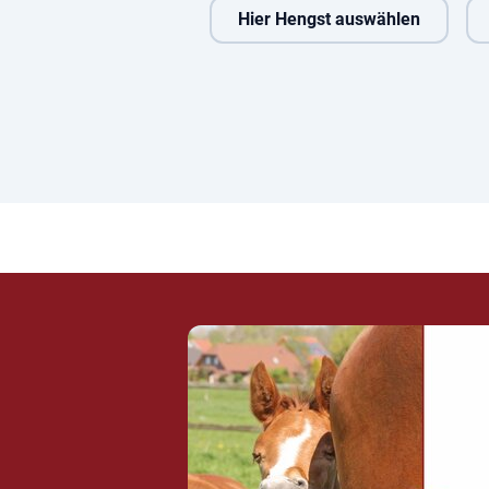
Hier Hengst auswählen
dig
Vivaldos
Candy Cumano
Casin