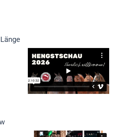
 Länge
ew