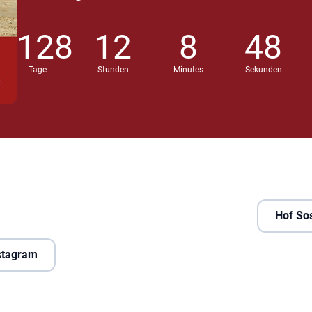
128
12
8
47
Tage
Stunden
Minutes
Sekunden
Hof So
nstagram