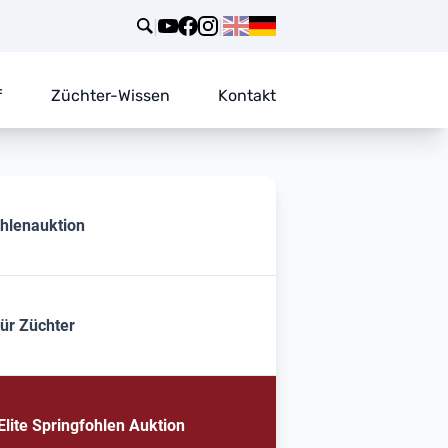
|
|
f
Züchter-Wissen
Kontakt
ohlenauktion
für Züchter
lite Springfohlen Auktion