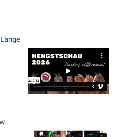
 Länge
ew