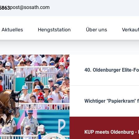
post@sosath.com
5863
Aktuelles
Hengststation
Über uns
Verkau
40. Oldenburger Elite-F
Wichtiger "Papierkram" 
KUP meets Oldenburg - E