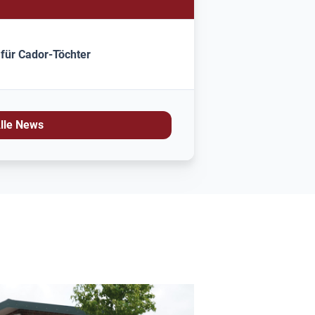
 für Cador-Töchter
lle News