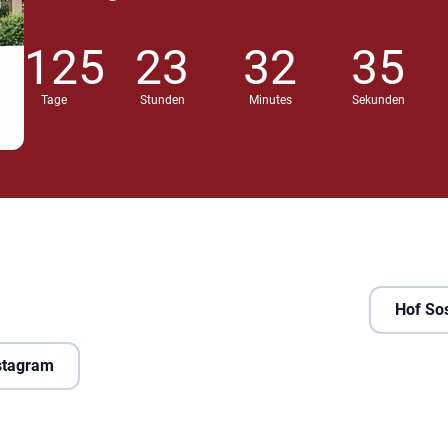
125
23
32
34
Tage
Stunden
Minutes
Sekunden
Hof So
nstagram