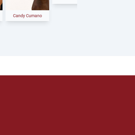
Stakkato Cornet
ndy Cumano