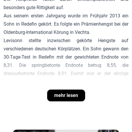
besonders gute Rittigkeit auf.
Aus seinem ersten Jahrgang wurde im Frühjahr 2013 ein
Sohn in Redefin gekört. Es folgte ein Prämienhengst bei der
Oldenburg-International Körung in Vechta.
Levisonn stellte inzwischen gekörte Hengste auf
verschiedenen deutschen Körplätzen. Ein Sohn gewann den
30-Tage-Test in Redefin mit der gewichteten Endnote von
8,31. Die springbetonte Endnote betrug 8,55, die
dressurbetonte Endnote 8,01. Damit war er der einzige
Hengst mit Endnoten über 8,0.
Seine Tochter Lewista wurde 2014 Siegerstute in
mehr lesen
Mecklenburg. Levinio ist unter Hannah Knüppel in CCI4*-L
Vielseitigkeiten erfolgreich.
Rittigkeits- und Bewegungsvererber, vererbt Langbeinigkeit,
auch bei etwas kurzbeinigen Stuten. Seine Fohlen haben
einen auffallend guten Schritt, beste Charaktereigenschaften