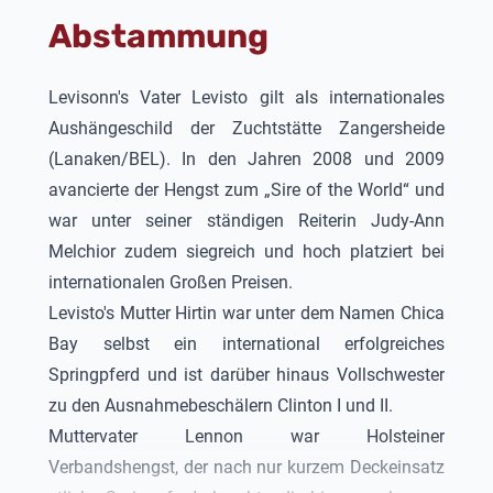
Springpferdeprüfungen vorgestellt, von denen er
Abstammung
neben Siegen mehrere hohe Platzierungen
erreichen konnte. Er zeigte sein Talent in Springen
bis zur Klasse S.
Levisonn's Vater Levisto gilt als internationales
Aushängeschild der Zuchtstätte Zangersheide
(Lanaken/BEL). In den Jahren 2008 und 2009
avancierte der Hengst zum „Sire of the World“ und
war unter seiner ständigen Reiterin Judy-Ann
Melchior zudem siegreich und hoch platziert bei
internationalen Großen Preisen.
Levisto's Mutter Hirtin war unter dem Namen Chica
Bay selbst ein international erfolgreiches
Springpferd und ist darüber hinaus Vollschwester
zu den Ausnahmebeschälern Clinton I und II.
Muttervater Lennon war Holsteiner
Verbandshengst, der nach nur kurzem Deckeinsatz