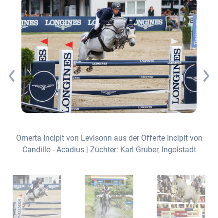
und nahezu durchweg ein sehr schönes Gesicht.
L
Omerta Incipit von Levisonn aus der Offerte Incipit von
Candillo - Acadius | Züchter: Karl Gruber, Ingolstadt