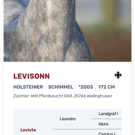
LEVISONN
HOLSTEINER
SCHIMMEL
*2005
172 CM
Züchter: Witt Pferdezucht GbR, 25746 Wellinghusen
Landgraf I
Leandro
Idura
Levisto
Carolus I