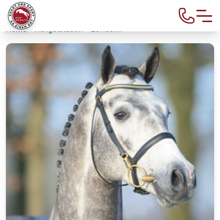
Home
>
Hengststation
> Levisonn