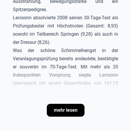
Ausstrahlung, Bewegungsstärke und ein
Spitzenpedigree.
Levisonn absolvierte 2008 seinen 30-Tage-Test als
Prüfungsbester mit Höchstnoten (Gesamt: 8,93)
sowohl im Teilbereich Springen (9,28) als auch in
der Dressur (8,26).
Was der schöne Schimmelhengst in der
Veranlagungsprüfung bereits andeutete, bestätigte
er souverän im 70-Tage-Test. Mit mehr als 20
Indexpunkten Vorsprung siegte Levisonn
überragend mit einem Gesamtindex von 141,15
Punkten. Er gewann sowohl die Teilprüfung
Dressur (139,57 Punkte) als auch den Teilbereich
Springen (130,19 Punkte), womit er einmal mehr
mehr lesen
seine Doppelveranlagung unterstrich.
Fünf- und sechsjährig wurde Levisonn in