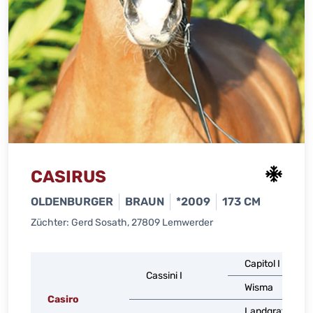
CASIRUS
OLDENBURGER
BRAUN
*2009
173 CM
Züchter: Gerd Sosath, 27809 Lemwerder
Capitol I
Cassini I
Wisma
Casiro
Landgraf I