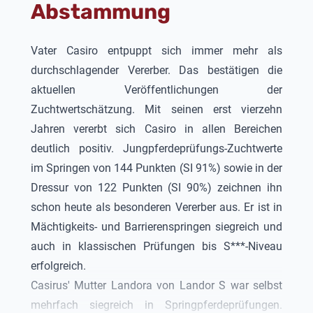
Abstammung
Qualifikationsspringen. Bei den
Weltmeisterschaften der Jungen Springpferde in
Lanaken wurde er 4. von 215 Startern im Kleinen
Vater
Casiro
entpuppt sich immer mehr als
Finale.
durchschlagender Vererber. Das bestätigen die
Sieben- und achtjährig folgten erste Erfolge in
aktuellen Veröffentlichungen der
schweren Springen.
Zuchtwertschätzung. Mit seinen erst vierzehn
Casirus
platzierte sich
kontinuierlich auf internationalen und nationalen
Jahren vererbt sich
Casiro
in allen Bereichen
Turnieren und ist bis 1,60m-Springen erfolgreich. Er
deutlich positiv. Jungpferdeprüfungs-Zuchtwerte
platzierte sich in Nationenpreisen, Weltcupspringen
im Springen von 144 Punkten (SI 91%) sowie in der
und Grand Prix in Abu Dhabi, Sharjah, Oliva,
Dressur von 122 Punkten (SI 90%) zeichnen ihn
Herning, Kronenberg und Oldenburg.
schon heute als besonderen Vererber aus. Er ist in
Mächtigkeits- und Barrierenspringen siegreich und
auch in klassischen Prüfungen bis S***-Niveau
erfolgreich.
Casirus
' Mutter Landora von
Landor S
war selbst
mehrfach siegreich in Springpferdeprüfungen.