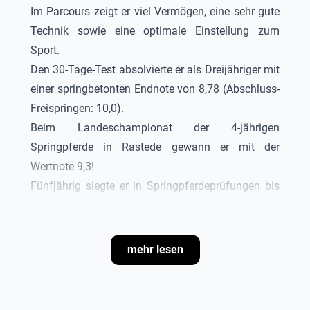
Im Parcours zeigt er viel Vermögen, eine sehr gute
Technik sowie eine optimale Einstellung zum
Sport.
Den 30-Tage-Test absolvierte er als Dreijähriger mit
einer springbetonten Endnote von 8,78 (Abschluss-
Freispringen: 10,0).
Beim Landeschampionat der 4-jährigen
Springpferde in Rastede gewann er mit der
Wertnote 9,3!
Fünfjährig siegte er in Springpferdeprüfungen bis
zur Klasse M, darunter auch mehrfach in
Qualifikationen zum Bundeschampionat des
fünfjährigen Springpferdes.
mehr lesen
2015 war er mehrfach siegreich in
Springpferdeprüfungen der Klasse M und M**-
Springen. Beim Bundeschampionat gewann er ein