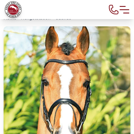
Home
>
Hengststation
> Casirus