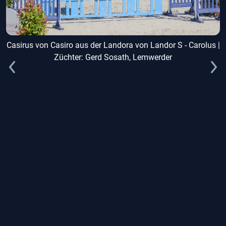
S von Rubinstein, Mortimer von More Magic xx,
Carlo von Chronist sowie Quidam's As von
Quidam's Rubin und Conners von Corlando (s.o.).
us
Casirus von Casiro aus der Landora von Landor S - Carolus |
C
Züchter: Gerd Sosath, Lemwerder