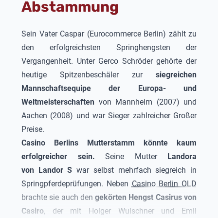
Abstammung
sammelte im selben Jahr Platzierungen in
schweren Springen und startete erfolgreich in
Großen Preisen auf 4*-Niveau.
Sein Vater Caspar (Eurocommerce Berlin) zählt zu
Achtjährig bewies
den erfolgreichsten Springhengsten der
Casino Berlin OLD
erstmals in
internationalen schweren Springen seine Klasse.
Vergangenheit. Unter Gerco Schröder gehörte der
Sein bisher größter Erfolg war der Reservesieg im
heutige Spitzenbeschäler zur
siegreichen
Großen Preis des CSI Steinhagen. 2015 sammelte
Mannschaftsequipe der Europa- und
er Platzierungen in der schweren Klasse, u. a. beim
Weltmeisterschaften
von Mannheim (2007) und
Youngster-Championat in Warendorf.
Aachen (2008) und war Sieger zahlreicher Großer
Preise.
2014 qualifizierte er sich auf Anhieb für das
Casino Berlins Mutterstamm könnte kaum
Bundeschampionat
erfolgreicher sein.
Seine Mutter
der sechsjährigen
Landora
Springpferde und platzierte sich hoch in M**-
von
Landor S
war selbst mehrfach siegreich in
Springen. Mit Gerd wurde er Oldenburger Vize-
Springpferdeprüfungen. Neben
Casino Berlin OLD
Champion der sechsjährigen Springpferde im
brachte sie auch den
gekörten Hengst
Casirus
von
Rasteder Schlosspark. 2013 bekam er für seine
Casiro
, der mit Holger Wulschner und Emil