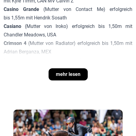
mit Kyle Timm, CAN MV Calvin Z
Casino Grande
(Mutter von Contact Me)
erfolgreich
bis 1,55m mit Hendrik Sosath
Casiano
(Mutter von Iroko)
erfolgreich bis 1,50m mit
Chandler Meadows, USA
Crimson 4
(Mutter von Radiator) erfolgreich bis 1,50m mit
Adrian Berganza, MEX
Luckys Caschmere
(Mutter von Contendro I) erfolgreich
bis 1,50m mit Timo Heiniger, SUI
mehr lesen
Casina
(Mutter von
Lordanos
) erfolgreich bis 1,45m mit
Mateusz Tyszko, POL
Cash Girl
(Mutter von Cordial Medoc) erfolgreich bis 1,45m
mit Cecilie Hatteland, NOR
Casino
(Mutter von Catano) erfolgreich bis 1,45m mit
Thomas Brandt
Cassano
(Mutter von Cervantes) erfolgreich bis 1,40m mit