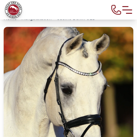
Home
>
Hengststation
> Casino Berlin OLD