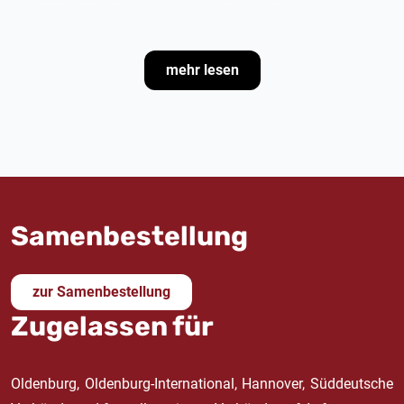
tollen Runden im Springparcours Wertnoten bis 9,0
Hallundbaek international erfolgreich ist, u.a. im
und qualifizierte sich für das
Nationenpreis in Spruce Meadows, Kanada sowie
Bundeschampionat. 2012 überzeugte er bei
My Ferrari
, ebenfalls im internationalen
mehr lesen
wenigen Turniereinsätzen mit vorderen
Springsport zu Hause.
Platzierungen in Springpferdeprüfungen.
Großmutter Carola
brachte die international 1,50m
2011 (als gerade Dreijähriger) absolvierte
erfolgreichen Pferde Quantas (Jonathan
Casino
Berlin OLD
Gordon/IRL) und Locadeur (Jens Baackmann) von
erfolgreich seine
Hengstleistungsprüfung in Redefin. Für sein
Lordanos
, sowie Clintina (Mathis Schwentker) von
Freispringen erhielt er eine 9,0, sein HLP-Zuchtwert
Clintissimo (1,40m) und Queen Carola (1,45m), die
Samenbestellung
Springen ist 129.
bei den Deutschen Junioren Meisterschaften an
Casino Berlin OLD
den Start ging.
wurde anlässlich seiner Körung
2010 mit der 1e-Prämie ausgezeichnet. Im
Carola ist Vollschwester zum international S-
zur Samenbestellung
Folgejahr erhielt er die
erfolgreichen Carlos (Evelyne Blaton/BEL und Guy
1c-Hauptprämie
für seinen
Zugelassen für
besonders guten ersten Fohlenjahrgang.
Thomas/NZ) und Halbschwester zu Jackie Brown,
die mit Meredith Michaels-Beerbaum bereits
Oldenburg, Oldenburg-International, Hannover, Süddeutsche
achtjährig in S*****-Springen platziert war.