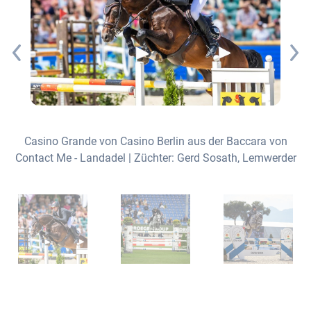
Michelle Buchholtz
Casino As
(Mutter von
Ludwigs As
) siegreich bis 1,40m mit
Bjarne Bittner
Casino Gold
(Mutter von Stakkato Gold) erfolgreich
bis 1,40m mit Chantal Hebbel
Cosath Z
(Mutter von Nabab de Reve) erfolgreich bis 1,40m
mit Gwyneth Babington, USA
Change Up PS
(Mutter von Contendro I) erfolgreich
Casino Grande von Casino Berlin aus der Baccara von
bis 1,40m mit Juan Pablo Jimenes Torres, MEX
Contact Me - Landadel | Züchter: Gerd Sosath, Lemwerder
Kalanda W
(Mutter von
Landor S
) erfolgreich bis 1,40m mit
Valentin Marcotte, FRA
Besondere Erfolge:
Lady Casina
(Mutter von
Lordanos
)
Siegerstute des Oldenburger Springpferdezuchtverbandes
auf der Elitestutenschau in Rastede
Dr. Nissen zeigte sich begeistert in der