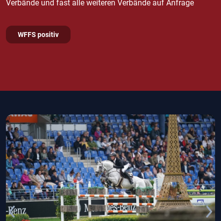
Verbände und fast alle weiteren Verbände auf Anfrage
Diagonal (1,50m) und Legacy (1,45m)
entstammen ebenfalls Grandeuse, der dritten
Mutter von
Casino Berlin OLD
.
WFFS positiv
Casino Berlin
's Mutterstamm der Blankenese
entspringen mehrere hocherfolgreiche
Springpferde, für Furore sorgte zum Beispiel die
Vizeeuropameisterin der Jungen Reiter 1999 und
2000 Angelique von Zeus (Mario Stevens).
Chacco
Bay
, ebenfalls ein Enkel der Carola, wurde 2019
Vize-Weltmeister der Fünfjährigen bei der
Weltmeisterschaft für junge Springpferde
im
belgischen Lanaken.
Zu den weiteren erfolgreichen Ahnen der Familie
zählen neben Banda de Hus von Argentinus,
international in S-Springen erfolgreich (Kevin
Staut/FRA), auch Blueberry Hill (1993 unter Bettina