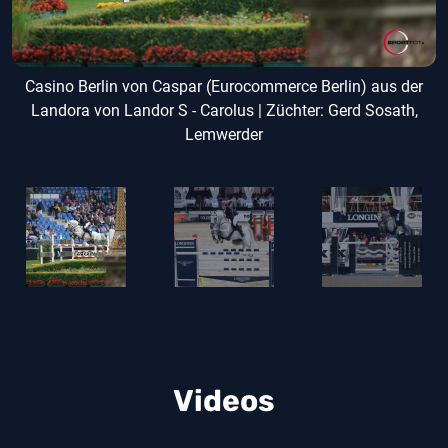
Hoy Bundeschampion der Geländepferde und
anschließend siegreich bis Prix St. Georg), Cool
Down (Ludger Beerbaum), Lord Pepsi (Paul
Casino Berlin von Caspar (Eurocommerce Berlin) aus der
Estermann/SUI) und Rubinrot von Rubinstein
Landora von Landor S - Carolus | Züchter: Gerd Sosath,
(2002 Bronze-Medaillengewinner der WM der
Lemwerder
Jungen Dressurpferde und 2003 Sieger des
Schwedischen Championats, anschließend
erfolgreich bis zur schweren Klasse).
Weitere zahlreiche
S-erfolgreiche Springpferde
sind u.a. Conners von Corlando sowie Bianco und
Zarin, beide von Zeus. Zu den
S-erfolgreichen
Dressurpferden
der Familie gehören außerdem
Wellcome von Worldman sowie Indonese und Indra
M, beide von Inschallah AA.
Videos
Darüber hinaus gehören zahlreiche
gekörte
Hengste
diesem Stamm an, wie z.B. Welttraum