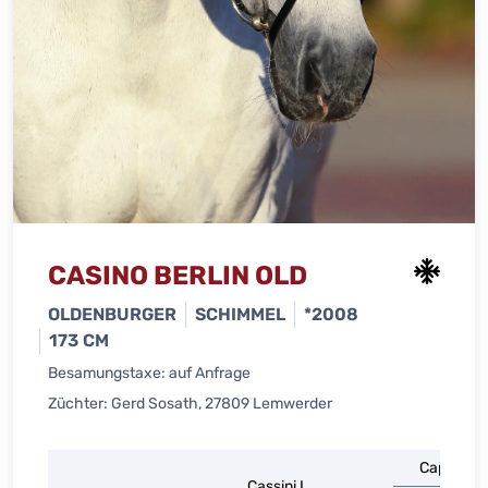
CASINO BERLIN OLD
OLDENBURGER
SCHIMMEL
*2008
173 CM
Besamungstaxe: auf Anfrage
Züchter: Gerd Sosath, 27809 Lemwerder
Capitol I
Cassini I