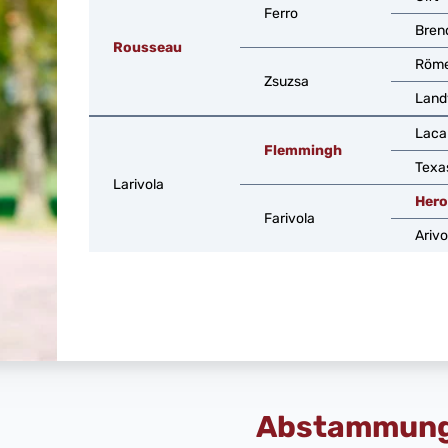
Ferro
Bren
Rousseau
Röm
Zsuzsa
Land
Laca
Flemmingh
Texa
Larivola
Hero
Farivola
Arivo
Abstammun