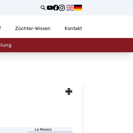
|
|
f
Züchter-Wissen
Kontakt
llung
Le Mexico