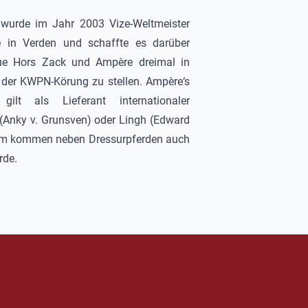
 wurde im Jahr 2003 Vize-Weltmeister
e in Verden und schaffte es darüber
lue Hors Zack und
Ampère
dreimal in
t der KWPN-Körung zu stellen.
Ampère
‘s
gilt als Lieferant internationaler
 (Anky v. Grunsven) oder Lingh (Edward
mm kommen neben Dressurpferden auch
rde.