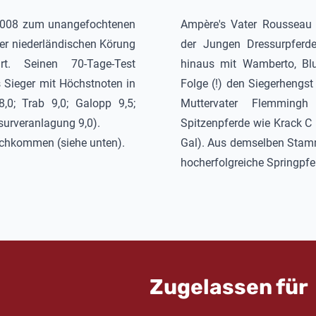
008 zum unangefochtenen
Ampère
's Vater Rousseau
er niederländischen Körung
der Jungen Dressurpferd
t. Seinen 70-Tage-Test
hinaus mit Wamberto, B
s Sieger mit Höchstnoten in
Folge (!) den Siegerhengs
8,0; Trab 9,0; Galopp 9,5;
Muttervater Flemmingh 
ssurveranlagung 9,0).
Spitzenpferde wie Krack C
achkommen (siehe unten).
Gal). Aus demselben Sta
hocherfolgreiche Springpfe
Zugelassen für