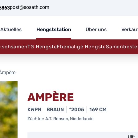
post@sosath.com
5863
Aktuelles
Hengststation
Über uns
Verkau
rischsamen
TG Hengste
Ehemalige Hengste
Samenbeste
Ampère
AMPÈRE
KWPN
BRAUN
*2005
169 CM
Züchter: A.T. Rensen, Niederlande
Ulft