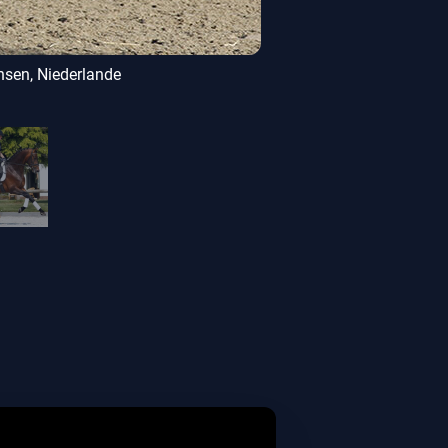
nsen, Niederlande
Am