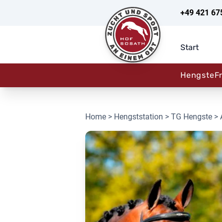
+49 421 67
Start
Hengste
F
Home
>
Hengststation
>
TG Hengste
> 