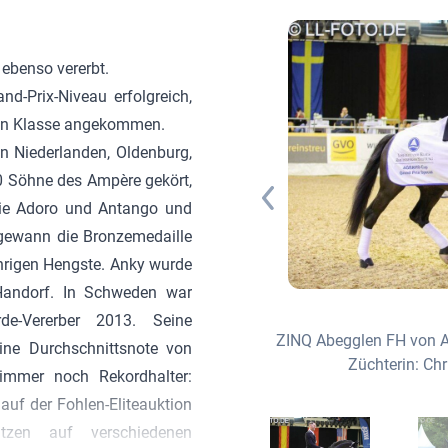
 ebenso vererbt.
d-Prix-Niveau erfolgreich,
ren Klasse angekommen.
n Niederlanden, Oldenburg,
60 Söhne des
Ampère
gekört,
wie Adoro und Antango und
ewann die Bronzemedaille
hrigen Hengste. Anky wurde
-Handorf. In Schweden war
rde-Vererber 2013. Seine
ZINQ Abegglen FH von A
 aus der Donna Cally von De Niro -
ine Durchschnittsnote von
Züchterin: Ch
er: Gerd Sosath, Lemwerder
immer noch Rekordhalter:
auf der Fohlen-Eliteauktion
itzen auf verschiedenen