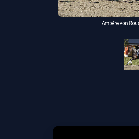
nde
Ampère von Rouss