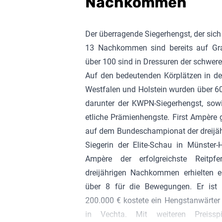
Nachkommen
Der überragende Siegerhengst, der sich
13 Nachkommen sind bereits auf Gran
über 100 sind in Dressuren der schwe
Auf den bedeutenden Körplätzen in de
Westfalen und Holstein wurden über 
darunter der KWPN-Siegerhengst, so
etliche Prämienhengste. First
Ampère
g
auf dem Bundeschampionat der dreijä
Siegerin der Elite-Schau in Münster
Ampère
der erfolgreichste Reitpfe
Gekörter Allende von Ampère
dreijährigen Nachkommen erhielten e
Liberty Son | Zücht
über 8 für die Bewegungen. Er ist 
200.000 € kostete ein Hengstanwärter 
in Vechta. Mit weiteren Preissp