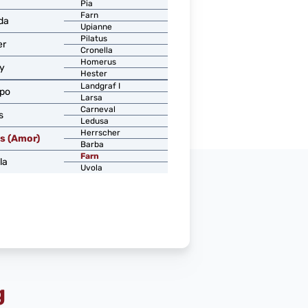
Pia
Farn
da
Upianne
Pilatus
er
Cronella
Homerus
y
Hester
Landgraf I
po
Larsa
Carneval
s
Ledusa
Herrscher
s (Amor)
Barba
Farn
la
Uvola
g