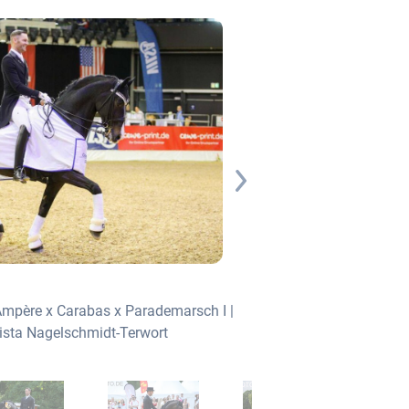
mpère x Carabas x Parademarsch I |
ZINQ Abegglen FH vo
rista Nagelschmidt-Terwort
Züchterin: