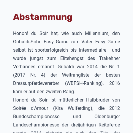
gekörten Hengst aus der Donna Clara von
Donnerhall x Pik Bube I.
Abstammung
2019 siegte
Honoré du Soir
in einer
Dressurpferdeprüfung der Klasse M und konnte
sich mehrfach auf M-Niveau platzieren.
Honoré du Soir
hat, wie auch Millennium, den
Gribaldi-Sohn Easy Game zum Vater. Easy Game
selbst ist sporterfolgreich bis Intermediaire I und
wurde jüngst zum Elitehengst des Trakehner
Verbandes ernannt. Gribaldi war 2014 die Nr. 1
(2017 Nr. 4) der Weltrangliste der besten
Dressurpferdevererber (WBFSH-Ranking), 2016
kam er auf den zweiten Rang.
Honoré du Soir
ist mütterlicher Halbbruder von
Soirée d'Amour (Kira Wulferding), die 2012
Bundeschampionesse und Oldenburger
Landeschampionesse der dreijährigen Reitpferde