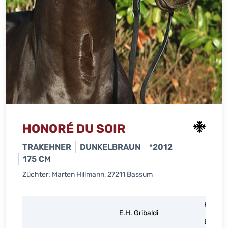
HONORÉ DU SOIR
TRAKEHNER
DUNKELBRAUN
*2012
175 CM
Züchter: Marten Hillmann, 27211 Bassum
Kostol
E.H. Gribaldi
El.St. G