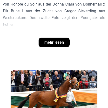
von
Honoré du Soir
aus der Donna Clara von Donnerhall x
Pik Bube I aus der Zucht von Gregor Sieverding aus
Westerbakum. Das zweite Foto zeigt den Youngster als
Fohlen.
Der erste Fohlenjahrgang von
Honoré du Soir
überzeugt mit
unnachahmlicher Ausstrahlung, Eleganz und viel natürlicher
mehr lesen
Veranlagung in allen Grundgangarten.
Lars Gehrmann, Zuchtleiter des Trakehner Verbandes,
bewertete seine ersten Fohlen beim 8. Lemwerderaner
Fohlenchampionat und beschrieb sie folgendermaßen:
Nr. 22 von
Honoré du Soir
- Florencio I - Friesenstern:
"Ein
Fohlen von unnachahmlicher Ausstrahlung, ein richtiger
Herzensdieb erster Sorte, sehr taktbeflissen, immer um
Selbsthaltung bemüht, macht sich groß, ein Bergaufpferd
von natürlicher Veranlagung, wie man es sich wünscht."
Nr. 23 von
Honoré du Soir
- Detroit - Rohdiamant: "Hoch