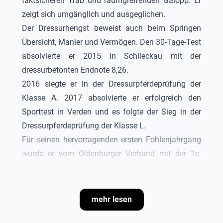
taktsicheren Trab und raumgreifenden Galopp. Er
zeigt sich umgänglich und ausgeglichen.
Der Dressurhengst beweist auch beim Springen
Übersicht, Manier und Vermögen. Den 30-Tage-Test
absolvierte er 2015 in Schlieckau mit der
dressurbetonten Endnote 8,26.
2016 siegte er in der Dressurpferdeprüfung der
Klasse A. 2017 absolvierte er erfolgreich den
Sporttest in Verden und es folgte der Sieg in der
Dressurpferdeprüfung der Klasse L.
Für seinen hervorragenden ersten Fohlenjahrgang
wurde er vom Oldenburger Verband mit der 1c-
Hauptprämie ausgezeichnet.
Aus seinem ersten Fohlenjahrgang stellte er 2018
den Trakehner Siegerhengst „Kattenau“ aus der
mehr lesen
Kiss me Kate von Perechlest x Stradivari sowie den