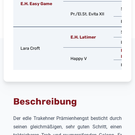
E.H. Easy Game
Schwad
Pr./El.St. Evita XII
Elica
Saint C
E.H. Latimer
Lara XI
Lara Croft
E.H.
Bandi
Happy V
Happy I
Beschreibung
Der edle Trakehner Prämienhengst besticht durch
seinen gleichmäßigen, sehr guten Schritt, einen