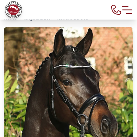
Home
>
Hengststation
> Honoré du Soir